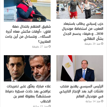
حزب إسباني يطالب باستبعاد
شقيق المتهم بانتحال صفة
المغرب من استضافة مونديال
قاضٍ: «أوقات مكنش معاه أجرة
2030.. و«فيفا» يحسم الجدل
السكة».. ونتساءل من أين جاءت
بشأن النهائي
الملايين؟
منذ 20 دقيقة
منذ 27 دقيقة
الرئيس السيسي يهنئ منتخب
علاء مبارك يعلّق على تصريحات
ناشئات اليد بعد الإنجاز التاريخي
عراقجي بعد حادث مسيّرة دمياط
في مونديال العالم
مستشهدًا بمقولة لعمر بن
الخطاب
منذ 14 ساعة
منذ 15 ساعة