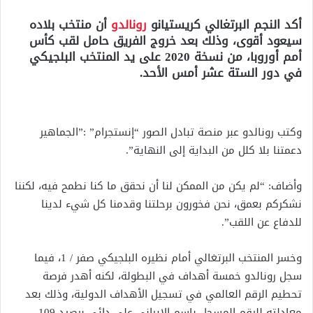
أكد النجم البرتغالي كريستيانو
رونالدو
أن منتخب بلاده
سيعود أقوى، وذلك بعد خروج الفريق حامل لقب كأس
أمم أوروبا، من نسخة 2020 على يد المنتخب البلجيكي
في دور الستة عشر أمس الأحد.
وكتب رونالدو عبر منصة تبادل الصور “إنستجرام” :”الجماهير
دعمتنا بلا كلل من البداية إلى النهاية”.
وأضاف: “لم يكن من الممكن لنا أن نحقق ما كنا نطمح فيه، لكننا
نشكركم بعمق، نحن فخورون برحلتنا وقدمنا كل شيء لدينا
للدفاع عن اللقب”.
وخسر المنتخب البرتغالي أمام نظيره البلجيكي صفر / 1، فيما
سجل رونالدو خمسة أهداف في البطولة، لكنه أهدر فرصة
تحطيم الرقم العالمي في تسجيل الأهداف الدولية، وذلك بعد
معادلته للرقم المسجل باسم الإيراني علي دائي برصيد 109