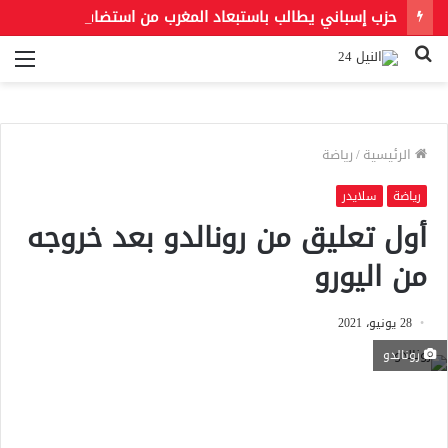
حزب إسباني يطالب باستبعاد المغرب من استضافة مونديال 2030.. و«فيفا» يحسم الجدل بشأن النهائي
بحث
الق
عن
الرئيسية
/
رياضة
رياضة
سلايدر
أول تعليق من رونالدو بعد خروجه
من اليورو
28 يونيو، 2021
رونالدو