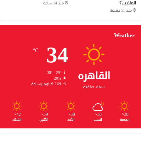
الملايين؟
منذ 14 ساعة
منذ 51 دقيقة
Weather
34
℃
القاهره
38º - 29º
20%
2.89 كيلومتر/ساعة
سماء صافية
42
39
38
38
38
℃
℃
℃
℃
℃
الجمعة
السبت
الأحد
الأثنين
الثلاثاء