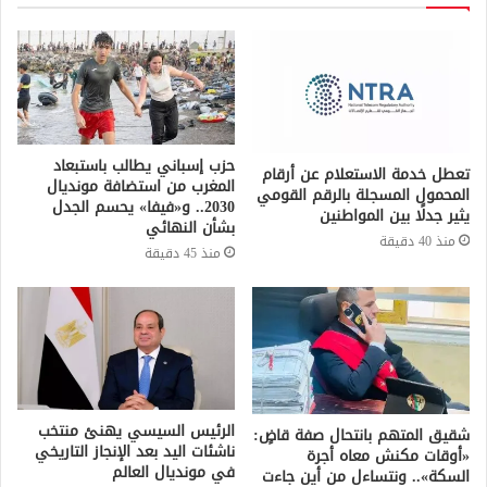
حزب إسباني يطالب باستبعاد
تعطل خدمة الاستعلام عن أرقام
المغرب من استضافة مونديال
المحمول المسجلة بالرقم القومي
2030.. و«فيفا» يحسم الجدل
يثير جدلًا بين المواطنين
بشأن النهائي
منذ 40 دقيقة
منذ 45 دقيقة
الرئيس السيسي يهنئ منتخب
شقيق المتهم بانتحال صفة قاضٍ:
ناشئات اليد بعد الإنجاز التاريخي
«أوقات مكنش معاه أجرة
في مونديال العالم
السكة».. ونتساءل من أين جاءت