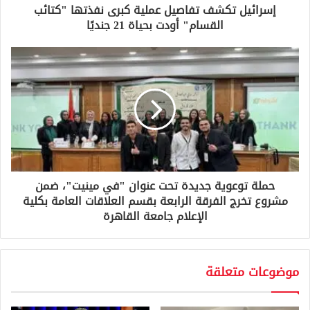
و
إسرائيل تكشف تفاصيل عملية كبرى نفذتها "كتائب
ن
القسام" أودت بحياة 21 جنديًا
ي
حملة توعوية جديدة تحت عنوان "في مينيت"، ضمن
مشروع تخرج الفرقة الرابعة بقسم العلاقات العامة بكلية
الإعلام جامعة القاهرة
موضوعات متعلقة