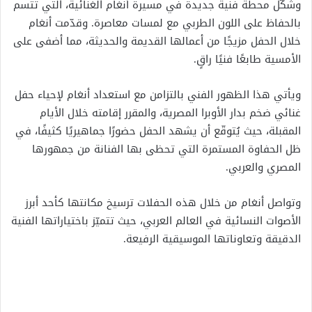
وشكّل محطة فنية جديدة في مسيرة أنغام الغنائية، التي تتسم
بالحفاظ على اللون الطربي مع لمسات معاصرة. وقدّمت أنغام
خلال الحفل مزيجًا من أعمالها القديمة والحديثة، مما أضفى على
الأمسية طابعًا فنيًا راقٍ.
ويأتي هذا الظهور الفني بالتزامن مع استعداد أنغام لإحياء حفل
غنائي ضخم بدار الأوبرا المصرية، والمقرر إقامته خلال الأيام
المقبلة، حيث يُتوقّع أن يشهد الحفل حضورًا جماهيريًا كثيفًا، في
ظل الحفاوة المستمرة التي تحظى بها الفنانة من جمهورها
المصري والعربي.
وتواصل أنغام من خلال هذه الحفلات ترسيخ مكانتها كأحد أبرز
الأصوات النسائية في العالم العربي، حيث تتميّز باختياراتها الفنية
الدقيقة وتعاوناتها الموسيقية الرفيعة.