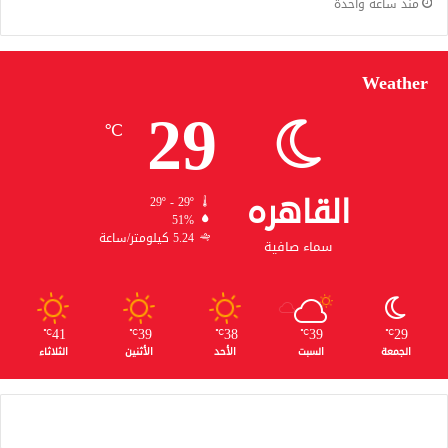
منذ ساعة واحدة
Weather
29
℃
القاهره
29º - 29º
51%
5.24 كيلومتر/ساعة
سماء صافية
41
39
38
39
29
℃
℃
℃
℃
℃
الجمعة
السبت
الأحد
الأثنين
الثلاثاء