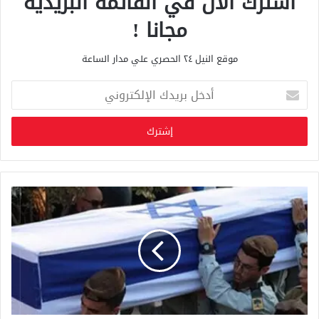
اشترك الان في القائمة البريدية
مجانا !
موقع النيل ٢٤ الحصري علي مدار الساعة
أ
د
خ
ل
ب
ر
ي
د
ك
ا
ل
إ
ل
ك
ت
ر