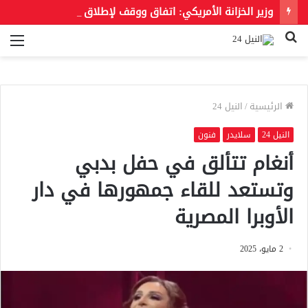
وزير الخزانة الأمريكي: اتفاق ووقف لإطلاق النار مع إيران قد يُعلن خلال ساعات.. وإعادة فتح المضيق متوقعة
بحث
الق
عن
الرئيسية
/
النيل 24
النيل 24
سلايدر
فنون
أنغام تتألق في حفل بدبي
وتستعد للقاء جمهورها في دار
الأوبرا المصرية
2 مايو، 2025