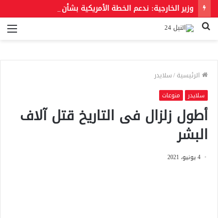
وزير الخارجية: ندعم الخطة الأمريكية بشأن غزة وندعو للحفاظ على الهوية العربية للقدس الشرقية
بحث
الق
عن
الرئيسية
/
سلايدر
سلايدر
منوعات
أطول زلزال فى التاريخ قتل آلاف
البشر
4 يونيو، 2021