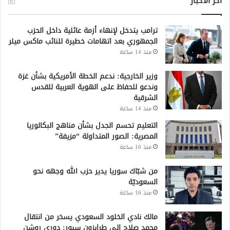
أخر الاخبار
ترامب يتدخل لإنهاء أزمة عائلية داخل الحزب
الجمهوري بعد اتهامات خطيرة للنائب ماكس ميلر
منذ 14 ساعة
وزير الخارجية: ندعم الخطة الأمريكية بشأن غزة
وندعو للحفاظ على الهوية العربية للقدس
الشرقية
منذ 14 ساعة
التعليم تحسم الجدل بشأن مناهج البكالوريا
المصرية: الصور المتداولة “مزيفة”
منذ 16 ساعة
من شبّاك سوريا يدير حزب الله وجهه نحو
السعوديّة
منذ 16 ساعة
مالك نادي الخلود السعودي يسخر من انتقال
محمد صلاح إلى طرابزون سبور: دوري روشن