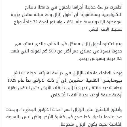
‏أظهرت دراسة حديثة أجراها باحثون في جامعة نانيانج
التكنولوجية بسنغافورة، أن أطول زلزال وقع قبالة ساحل جزيرة
سومطرة الإندونيسية عام 1861، واستمر لمدة 32 عاماً، وراح
ضحيته آلاف البشر.
‏وتم اعتباره أطول زلزال مسجّل في العالم، والذي تسبّب في
حدوث تسونامي عملاق دمر أكثر من 500 كم لقوته التي بلغت
8.5 درجة بمقياس ريختر.
‏ورصد العلماء علامات الزلزال في دراسة نشرتها مجلة “نيتشر
جيوساينس” العلمية، مشيرين إلى أن ذلك الانزلاق بدأ عام 1829
ببطء شديد وانتقل تدريجيا إلى طبقات الأرض حتى انتهى بهزة
أرضية عنيفة أودت بحياة آلاف الأشخاص.
وأطلق الباحثون على الزلزال اسم “حدث الانزلاق البطيء”، ويحدث
هذا عندما يتحرك خط صدع في قشرة الأرض ولكن ليس بالسرعة
الكافية بحيث يكون الزلزال ملحوظا.