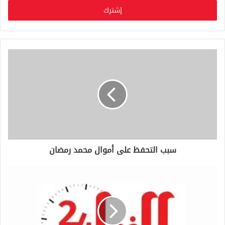
خ
ل
ب
ر
ي
د
ك
ا
ل
إ
ل
ك
ت
ر
و
سبب التحفظ على أموال محمد رمضان
ن
ي