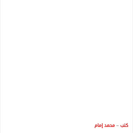
كتب – محمد إمام