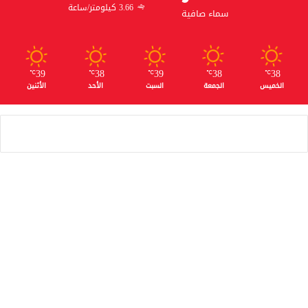
3.66 كيلومتر/ساعة
سماء صافية
39
38
39
38
38
℃
℃
℃
℃
℃
الخميس
الجمعة
السبت
الأحد
الأثنين