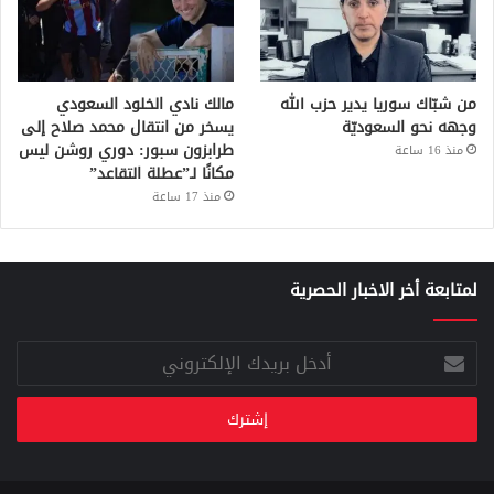
من شبّاك سوريا يدير حزب الله
مالك نادي الخلود السعودي
وجهه نحو السعوديّة
يسخر من انتقال محمد صلاح إلى
طرابزون سبور: دوري روشن ليس
منذ 16 ساعة
مكانًا لـ”عطلة التقاعد”
منذ 17 ساعة
لمتابعة أخر الاخبار الحصرية
أدخل
بريدك
الإلكتروني