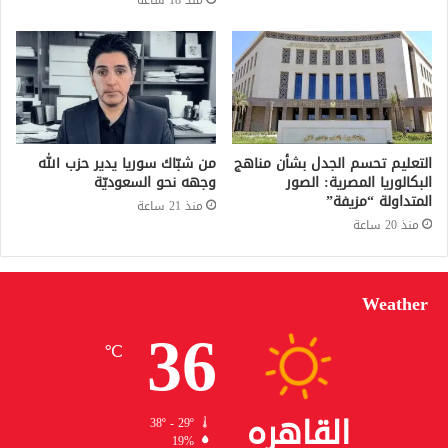
منذ 18 ساعة
التعليم تحسم الجدل بشأن مناهج
من شبّاك سوريا يدير حزب الله
البكالوريا المصرية: الصور
وجهه نحو السعوديّة
المتداولة “مزيفة”
منذ 21 ساعة
منذ 20 ساعة
Weather
36
℃
القاهره
38º - 29º
19%