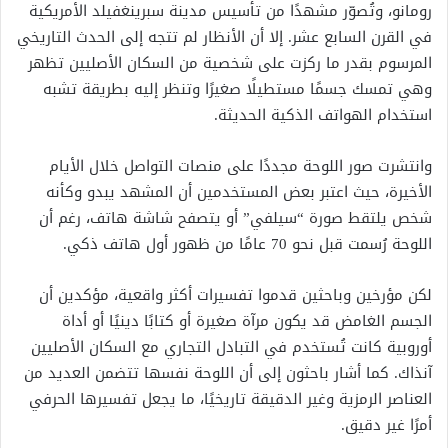
رومانو، وتُصوّر مشهدًا من تأسيس مدينة سبرينغفيلد الأمريكية
في القرن السابع عشر. إلا أن الأنظار لم تتجه إلى الحدث التاريخي
المرسوم بقدر ما ركزت على شخصية من السكان الأصليين تظهر
وهي تمسك جسمًا مستطيلًا صغيرًا وتنظر إليه بطريقة تشبه
استخدام الهواتف الذكية الحديثة.
وانتشرت صور اللوحة مجددًا على منصات التواصل خلال الأيام
الأخيرة، حيث اعتبر بعض المستخدمين أن المشهد يبدو وكأنه
شخص يلتقط صورة “سيلفي” أو يتصفح شاشة هاتف، رغم أن
اللوحة رُسمت قبل نحو 70 عامًا من ظهور أول هاتف ذكي.
لكن مؤرخين وباحثين قدموا تفسيرات أكثر واقعية، مؤكدين أن
الجسم الغامض قد يكون مرآة صغيرة أو كتابًا دينيًا أو أداة
أوروبية كانت تُستخدم في التبادل التجاري مع السكان الأصليين
آنذاك. كما أشار باحثون إلى أن اللوحة نفسها تتضمن العديد من
العناصر الرمزية وغير الدقيقة تاريخيًا، ما يجعل تفسيرها الحرفي
أمرًا غير دقيق.