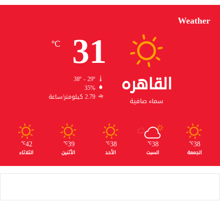
Weather
31
℃
القاهره
38º - 29º
35%
2.79 كيلومتر/ساعة
سماء صافية
42
39
38
38
38
℃
℃
℃
℃
℃
الجمعة
السبت
الأحد
الأثنين
الثلاثاء