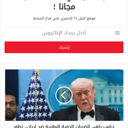
مجانا !
موقع النيل ٢٤ الحصري علي مدار الساعة
أ
د
خ
ل
ب
ر
ي
د
ك
ا
ل
إ
ل
ك
ت
ر
و
ترامب يلغي الضربات الجوية المقررة ضد إيران.. تطور