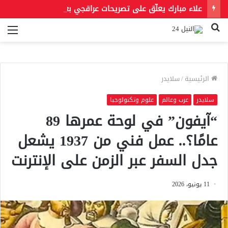
علاء مبارك يعلّق على تصريحات عراقجي بعد حادث مسيّرة دمياط مستشهدًا بمقولة لعمر بن الخطاب
بحث
الق
عن
الرئيسية
/
سلايدر
سلايدر
عرب وعالم
علوم وتكنولوجيا
“آيفون” في لوحة عمرها 89
عامًا؟.. عمل فني من 1937 يشعل
جدل السفر عبر الزمن على الإنترنت
11 يونيو، 2026