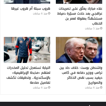
علاء مبارك يعلّق على تصريحات
هروب سبتة أم هروب غيرها
عراقجي بعد حادث مسيّرة دمياط
منذ 6 ساعات
مستشهدًا بمقولة لعمر بن
الخطاب
منذ 5 ساعات
واشنطن بوست: خلاف حاد بين
النيابة تستعجل تحليل المخدرات
ترامب ووزير دفاعه في كامب
لمتهم «مذبحة الإبراهيمية»
ديفيد بسبب نقص الذخائر
بالإسكندرية.. وتحقيقات تكشف
والصواريخ
تفاصيل صادمة
منذ 6 ساعات
منذ 6 ساعات